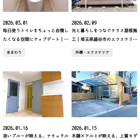
2026.03.01
2026.02.09
毎日使うトイレをちょっと自慢し
光と暮らしをつなぐテラス屋根施
たくなる空間にアップデート｜埼
工｜埼玉県越谷市のエクステリア
玉県吉川市トイレリフォーム
リフォーム【RExST】
水まわり
外構・エクステリア
【RExST（リクスト）】
2026.01.16
2026.01.15
淡いブルーが映える、ナチュラル
木調×アルミが映える、上質モダ