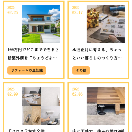
2026
2026
02.25
02.17
100万円でどこまでできる？
🎍旧正月に考える、ちょっ
新築外構を“ちょうどよく
といい暮らしのつくり方。
整える”リアルプラン🏡│
壁から始めるリフォーム│
リフォームの豆知識
その他
埼玉県吉川市 RExST（リク
埼玉県吉川市 RExST（リク
スト）
スト）
2026
2026
02.09
02.06
「クロス？左官？塗
床と天井で、住み心地は9割