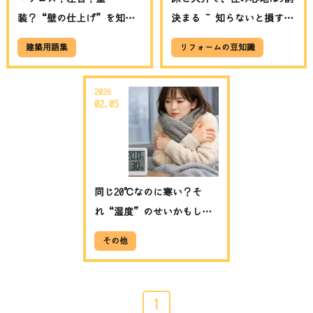
装？“壁の仕上げ”を知る
決まる ~ 知らないと損する
と、リフォームはもっと楽
マンション構造の話 ~│埼
建築用語集
リフォームの豆知識
しくなる話」│埼玉県吉川
玉県吉川市RExST（リクス
市 RExST（リクスト）
ト）
2026
02.05
同じ20℃なのに寒い？そ
れ“湿度”のせいかもしれ
ません｜冬の快適さは温度
その他
×湿度で決まる
1